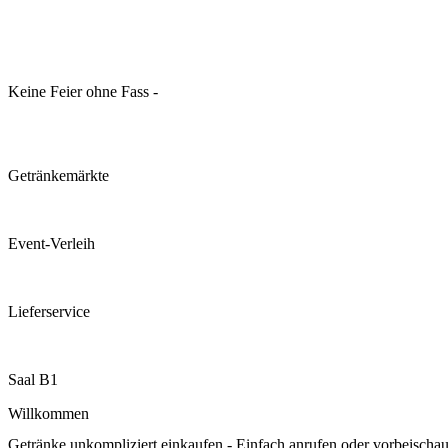
Keine Feier ohne Fass -
Getränkemärkte
Event-Verleih
Lieferservice
Saal B1
Willkommen
Getränke unkompliziert einkaufen - Einfach anrufen oder vorbeischa