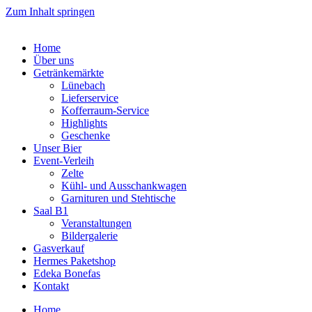
Zum Inhalt springen
Home
Über uns
Getränkemärkte
Lünebach
Lieferservice
Kofferraum-Service
Highlights
Geschenke
Unser Bier
Event-Verleih
Zelte
Kühl- und Ausschankwagen
Garnituren und Stehtische
Saal B1
Veranstaltungen
Bildergalerie
Gasverkauf
Hermes Paketshop
Edeka Bonefas
Kontakt
Home