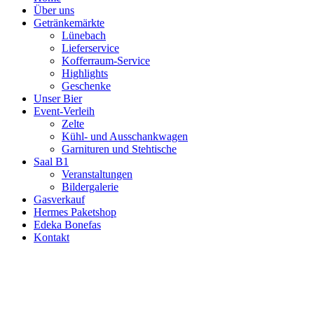
Über uns
Getränkemärkte
Lünebach
Lieferservice
Kofferraum-Service
Highlights
Geschenke
Unser Bier
Event-Verleih
Zelte
Kühl- und Ausschankwagen
Garnituren und Stehtische
Saal B1
Veranstaltungen
Bildergalerie
Gasverkauf
Hermes Paketshop
Edeka Bonefas
Kontakt